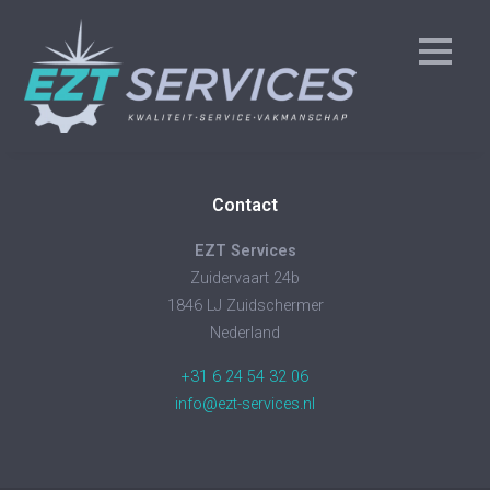
Algemeen
Diensten
Contact
EZT Services
Zuidervaart 24b
1846 LJ Zuidschermer
Nederland
+31 6 24 54 32 06
info@ezt-services.nl